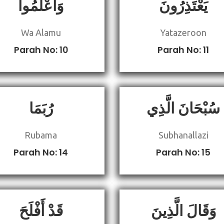
يَعْتَذِرُونَ
وَاعْلَمُوا
Wa Alamu
Yatazeroon
Parah No: 10
Parah No: 11
سُبْحَانَ الَّذِي
رُبَمَا
Rubama
Subhanallazi
Parah No: 14
Parah No: 15
وَقَالَ الَّذِينَ
قَدْ أَفْلَحَ