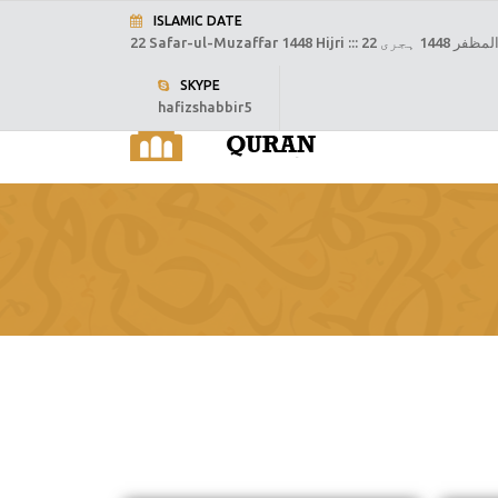
ISLAMIC DATE
22 Safar-ul-Muzaffar 1448 Hijri :::
22  1448 ہجری
SKYPE
hafizshabbir5
H