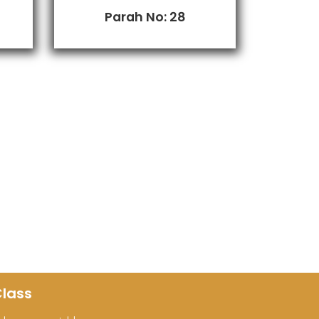
Parah No: 28
lass