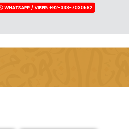
WHATSAPP / VIBER: +92-333-7030582
stration
Downloads
FAQs
Contact Us